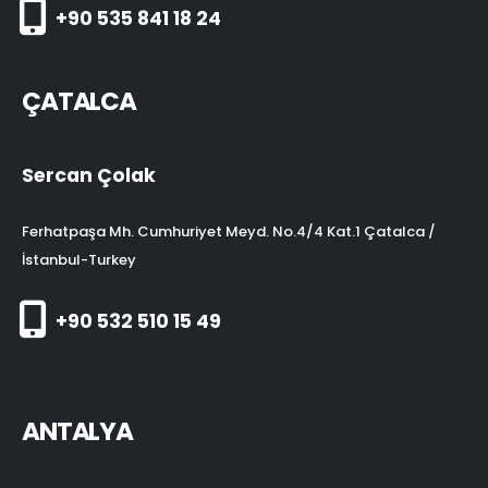
+90 535 841 18 24
ÇATALCA
Sercan Çolak
Ferhatpaşa Mh. Cumhuriyet Meyd. No.4/4 Kat.1 Çatalca /
İstanbul-Turkey
+90 532 510 15 49
ANTALYA