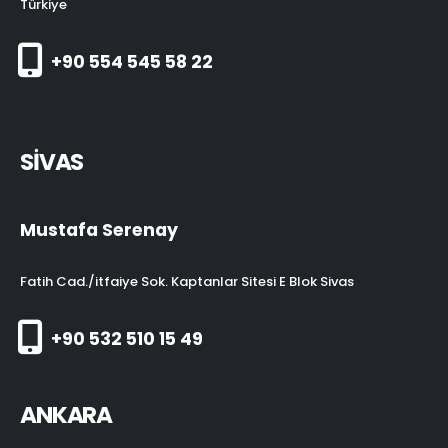
Türkiye
+90 554 545 58 22
SİVAS
Mustafa Serenay
Fatih Cad./itfaiye Sok. Kaptanlar Sitesi E Blok Sivas
+90 532 510 15 49
ANKARA