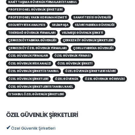
NAKIT TAŞIMA GÜVENLIK FIRMALARI İSTANBUL
PROFESYONEL GÜVENLIK ŞIRKETLERI
PROFESYONEL YAKIN KORUMA HIZMETI
SANAYI TESISI GÜVENLIĞI
SECURITY RISK ANALYSIS
SELIMPAŞA
SILIVRI FABRIKA GÜVENLIĞI
TEKIRDAĞ GÜVENLIK FIRMALARI
VELIMEŞE GÜVENLIK ŞIRKETI
ÇERKEZKÖY FABRIKA GÜVENLIĞI
ÇERKEZKÖY GÜVENLIK ŞIRKETLERI
ÇERKEZKÖY ÖZEL GÜVENLIK FIRMALARI
ÇORLU FABRIKA GÜVENLIĞI
ÖZEL GÜVENLIK FIRMALARI
ÖZEL GÜVENLIK FIRMASI
ÖZEL GÜVENLIK RISK ANALIZI
ÖZEL GÜVENLIK ŞIRKETI
ÖZEL GÜVENLIK ŞIRKETI İSTANBUL
ÖZEL GÜVENLIK ŞIRKETLERI SILIVRI
ÖZEL GÜVENLIK ŞIRKETLERI
ÖZEL GÜVENLIK
ÖZEL GÜVENLIK GÖREVLISI
ÖZEL GÜVENLIK ŞIRKETLERI İSTANBUL NAKIL
İSTANBUL ÖZEL GÜVENLIK ŞIRKETLERI
ÖZEL GÜVENLİK ŞİRKETLERİ
Özel Güvenlik Şirketleri