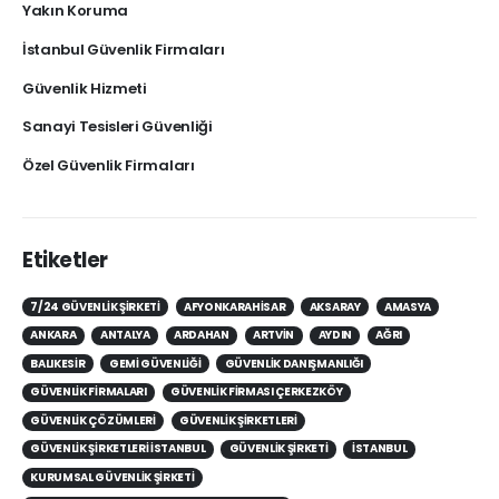
Yakın Koruma
İstanbul Güvenlik Firmaları
Güvenlik Hizmeti
Sanayi Tesisleri Güvenliği
Özel Güvenlik Firmaları
Etiketler
7/24 GÜVENLIK ŞIRKETI
AFYONKARAHISAR
AKSARAY
AMASYA
ANKARA
ANTALYA
ARDAHAN
ARTVIN
AYDIN
AĞRI
BALIKESIR
GEMI GÜVENLIĞI
GÜVENLIK DANIŞMANLIĞI
GÜVENLIK FIRMALARI
GÜVENLIK FIRMASI ÇERKEZKÖY
GÜVENLIK ÇÖZÜMLERI
GÜVENLIK ŞIRKETLERI
GÜVENLIK ŞIRKETLERI İSTANBUL
GÜVENLIK ŞIRKETI
ISTANBUL
KURUMSAL GÜVENLIK ŞIRKETI