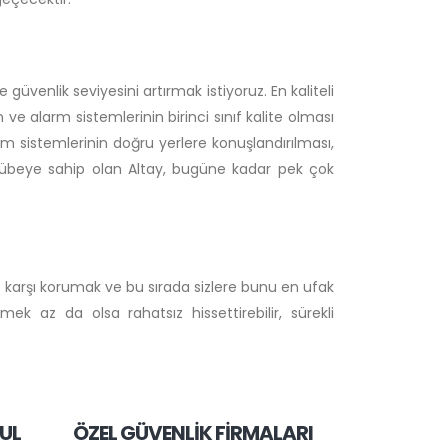
venlik seviyesini artırmak istiyoruz. En kaliteli
ve alarm sistemlerinin birinci sınıf kalite olması
m sistemlerinin doğru yerlere konuşlandırılması,
crübeye sahip olan Altay, bugüne kadar pek çok
re karşı korumak ve bu sırada sizlere bunu en ufak
ek az da olsa rahatsız hissettirebilir, sürekli
UL
ÖZEL GÜVENLİK FİRMALARI