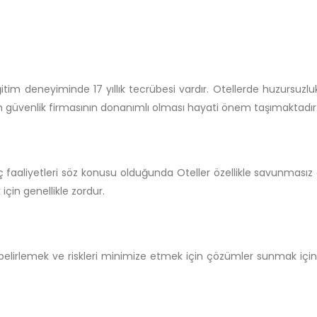
im deneyiminde 17 yıllık tecrübesi vardır. Otellerde huzursuzluk,
 güvenlik firmasının donanımlı olması hayati önem taşımaktadır
ç faaliyetleri söz konusu olduğunda Oteller özellikle savunmasız ol
için genellikle zordur.
belirlemek ve riskleri minimize etmek için çözümler sunmak için y