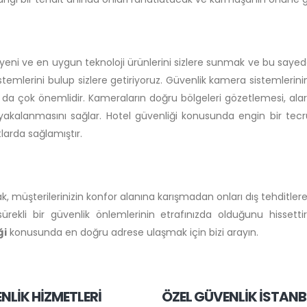
ni ve en uygun teknoloji ürünlerini sizlere sunmak ve bu sayede gü
emlerini bulup sizlere getiriyoruz. Güvenlik kamera sistemlerinin 
da çok önemlidir. Kameraların doğru bölgeleri gözetlemesi, alar
e yakalanmasını sağlar. Hotel güvenliği konusunda engin bir te
larda sağlamıştır.
ak, müşterilerinizin konfor alanına karışmadan onları dış tehditle
rekli bir güvenlik önlemlerinin etrafınızda olduğunu hissettirm
ği
konusunda en doğru adrese ulaşmak için bizi arayın.
NLİK HİZMETLERİ
ÖZEL GÜVENLİK İSTANB