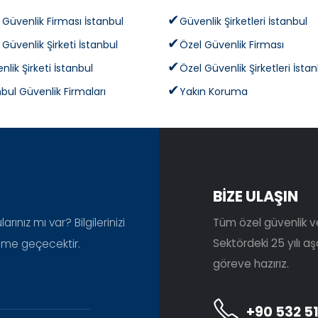
 Güvenlik Firması İstanbul
Güvenlik Şirketleri İstanbul
 Güvenlik Şirketi İstanbul
Özel Güvenlik Firması
nlik Şirketi İstanbul
Özel Güvenlik Şirketleri İsta
nbul Güvenlik Firmaları
Yakın Koruma
BİZE ULAŞIN
rınız mı var? Bilgilerinizi
Tüm özel güvenlik ve 
Sektördeki 25 yılı 
şime geçecektir.
göreve hazırız.
+90 532 51