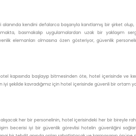
i alanında kendini defalarca başarıyla kanıtlamış bir şirket olup, g
ışmakta, basmakalıp uygulamalardan uzak bir yaklaşım sergi
nlik elemanları olmasına özen gösteriyor, güvenlik personelinin 
hotel kapısında başlayıp bitmesinden öte, hotel içerisinde ve ke
iyi şekilde kavradığımız için hotel içerisinde güvenli bir ortam y
alışacak her bir personelinin, hotel içerisindeki her bir bireyle
m becerisi iyi bir güvenlik görevlisi hotelin güvenliğini sağlar
ngi bir tehdit anında onları rahatlatacak ve karmaşanın önüne g