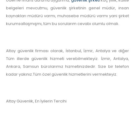
ödeme finans durumu uygunmu,
güvenlik şirketi
kaç yıllık, kalite
belgeleri mevcutmu, güvenlik şirketinin genel müdür, insan
kaynakları müdürü varmı, muhasebe müdürü varmı yani şirket
kurumsallaşmışmı, tüm bu sorularım cevabı olumlu olmalı.
Altay güvenlik firması olarak, İstanbul, İzmir, Antalya ve diğer
Tüm illerde güvenlik hizmeti verebilmekteyiz. İzmir, Antalya,
Ankara, Samsun bürolarımız hizmetinizdedir. Size bir telefon
kadar yakınız.Tüm özel güvenlik hizmetlerini vermekteyiz.
Altay Güvenlik, En İyilerin Tercihi