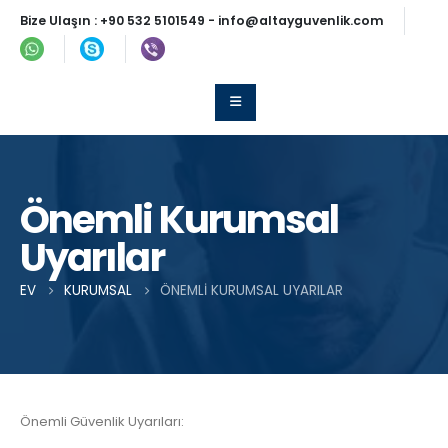
Bize Ulaşın :
+90 532 5101549
-
info@altayguvenlik.com
Önemli Kurumsal
Uyarılar
EV
KURUMSAL
ÖNEMLI KURUMSAL UYARILAR
Önemli Güvenlik Uyarıları: