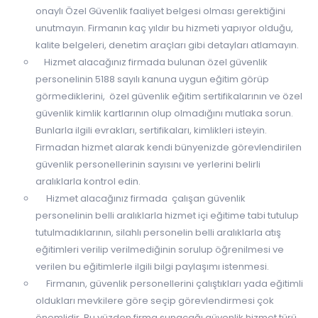
onaylı Özel Güvenlik faaliyet belgesi olması gerektiğini
unutmayın. Firmanın kaç yıldır bu hizmeti yapıyor olduğu,
kalite belgeleri, denetim araçları gibi detayları atlamayın.
Hizmet alacağınız firmada bulunan özel güvenlik
personelinin 5188 sayılı kanuna uygun eğitim görüp
görmediklerini, özel güvenlik eğitim sertifikalarının ve özel
güvenlik kimlik kartlarının olup olmadığını mutlaka sorun.
Bunlarla ilgili evrakları, sertifikaları, kimlikleri isteyin.
Firmadan hizmet alarak kendi bünyenizde görevlendirilen
güvenlik personellerinin sayısını ve yerlerini belirli
aralıklarla kontrol edin.
Hizmet alacağınız firmada çalışan güvenlik
personelinin belli aralıklarla hizmet içi eğitime tabi tutulup
tutulmadıklarının, silahlı personelin belli aralıklarla atış
eğitimleri verilip verilmediğinin sorulup öğrenilmesi ve
verilen bu eğitimlerle ilgili bilgi paylaşımı istenmesi.
Firmanın, güvenlik personellerini çalıştıkları yada eğitimli
oldukları mevkilere göre seçip görevlendirmesi çok
önemlidir. Bu yüzden firma sunacağı güvenlik hizmet türü