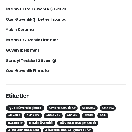
İstanbul Özel Güvenlik Şirketleri
Özel Güvenlik Şirketleri İstanbul
Yakın Koruma
İstanbul Güvenlik Firmaları
Güvenlik Hizmeti
Sanayi Tesisleri Güvenliği
Özel Güvenlik Firmaları
Etiketler
7/24 GÜVENLIK ŞIRKETI
AFYONKARAHISAR
AKSARAY
AMASYA
ANKARA
ANTALYA
ARDAHAN
ARTVIN
AYDIN
AĞRI
BALIKESIR
GEMI GÜVENLIĞI
GÜVENLIK DANIŞMANLIĞI
GÜVENLIK FIRMALARI
GÜVENLIK FIRMASI ÇERKEZKÖY