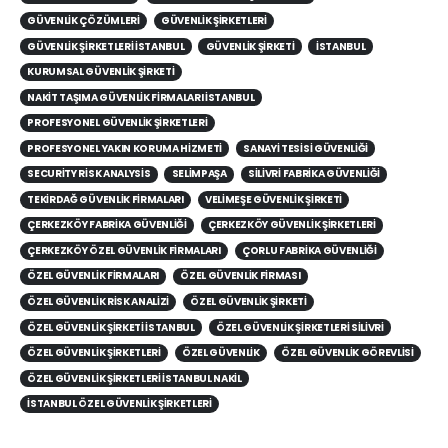
GÜVENLIK ÇÖZÜMLERI
GÜVENLIK ŞIRKETLERI
GÜVENLIK ŞIRKETLERI İSTANBUL
GÜVENLIK ŞIRKETI
ISTANBUL
KURUMSAL GÜVENLIK ŞIRKETI
NAKIT TAŞIMA GÜVENLIK FIRMALARI İSTANBUL
PROFESYONEL GÜVENLIK ŞIRKETLERI
PROFESYONEL YAKIN KORUMA HIZMETI
SANAYI TESISI GÜVENLIĞI
SECURITY RISK ANALYSIS
SELIMPAŞA
SILIVRI FABRIKA GÜVENLIĞI
TEKIRDAĞ GÜVENLIK FIRMALARI
VELIMEŞE GÜVENLIK ŞIRKETI
ÇERKEZKÖY FABRIKA GÜVENLIĞI
ÇERKEZKÖY GÜVENLIK ŞIRKETLERI
ÇERKEZKÖY ÖZEL GÜVENLIK FIRMALARI
ÇORLU FABRIKA GÜVENLIĞI
ÖZEL GÜVENLIK FIRMALARI
ÖZEL GÜVENLIK FIRMASI
ÖZEL GÜVENLIK RISK ANALIZI
ÖZEL GÜVENLIK ŞIRKETI
ÖZEL GÜVENLIK ŞIRKETI İSTANBUL
ÖZEL GÜVENLIK ŞIRKETLERI SILIVRI
ÖZEL GÜVENLIK ŞIRKETLERI
ÖZEL GÜVENLIK
ÖZEL GÜVENLIK GÖREVLISI
ÖZEL GÜVENLIK ŞIRKETLERI İSTANBUL NAKIL
İSTANBUL ÖZEL GÜVENLIK ŞIRKETLERI