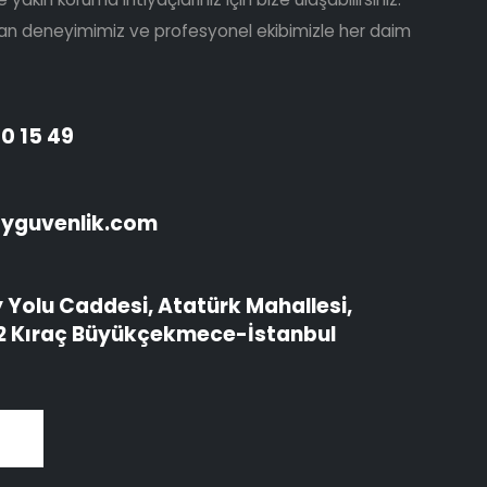
aşan deneyimimiz ve profesyonel ekibimizle her daim
0 15 49
ayguvenlik.com
Yolu Caddesi, Atatürk Mahallesi,
 2 Kıraç Büyükçekmece-İstanbul
A