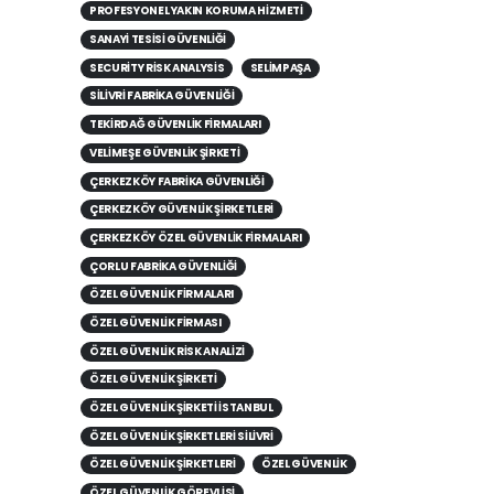
PROFESYONEL YAKIN KORUMA HIZMETI
SANAYI TESISI GÜVENLIĞI
SECURITY RISK ANALYSIS
SELIMPAŞA
SILIVRI FABRIKA GÜVENLIĞI
TEKIRDAĞ GÜVENLIK FIRMALARI
VELIMEŞE GÜVENLIK ŞIRKETI
ÇERKEZKÖY FABRIKA GÜVENLIĞI
ÇERKEZKÖY GÜVENLIK ŞIRKETLERI
ÇERKEZKÖY ÖZEL GÜVENLIK FIRMALARI
ÇORLU FABRIKA GÜVENLIĞI
ÖZEL GÜVENLIK FIRMALARI
ÖZEL GÜVENLIK FIRMASI
ÖZEL GÜVENLIK RISK ANALIZI
ÖZEL GÜVENLIK ŞIRKETI
ÖZEL GÜVENLIK ŞIRKETI İSTANBUL
ÖZEL GÜVENLIK ŞIRKETLERI SILIVRI
ÖZEL GÜVENLIK ŞIRKETLERI
ÖZEL GÜVENLIK
ÖZEL GÜVENLIK GÖREVLISI