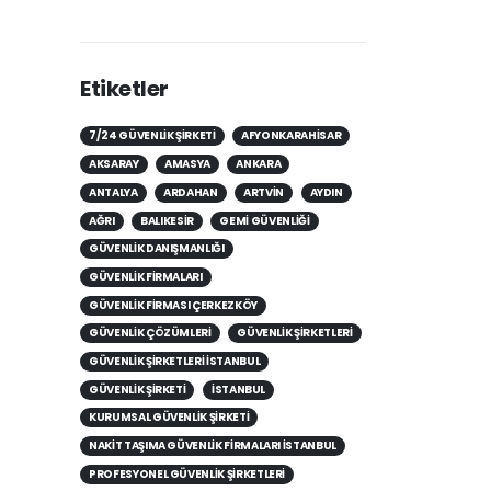
Etiketler
7/24 GÜVENLIK ŞIRKETI
AFYONKARAHISAR
AKSARAY
AMASYA
ANKARA
ANTALYA
ARDAHAN
ARTVIN
AYDIN
AĞRI
BALIKESIR
GEMI GÜVENLIĞI
GÜVENLIK DANIŞMANLIĞI
GÜVENLIK FIRMALARI
GÜVENLIK FIRMASI ÇERKEZKÖY
GÜVENLIK ÇÖZÜMLERI
GÜVENLIK ŞIRKETLERI
GÜVENLIK ŞIRKETLERI İSTANBUL
GÜVENLIK ŞIRKETI
ISTANBUL
KURUMSAL GÜVENLIK ŞIRKETI
NAKIT TAŞIMA GÜVENLIK FIRMALARI İSTANBUL
PROFESYONEL GÜVENLIK ŞIRKETLERI