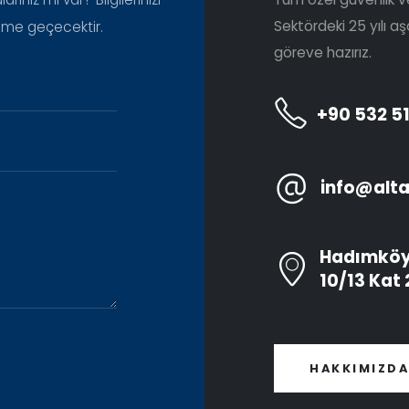
Sektördeki 25 yılı 
şime geçecektir.
göreve hazırız.
+90 532 51
info@alt
Hadımköy 
10/13 Kat
HAKKIMIZD