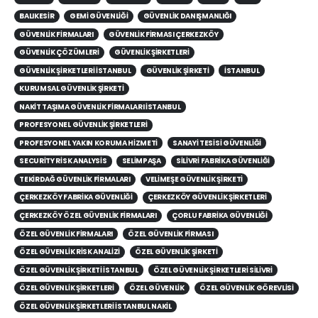
BALIKESIR
GEMI GÜVENLIĞI
GÜVENLIK DANIŞMANLIĞI
GÜVENLIK FIRMALARI
GÜVENLIK FIRMASI ÇERKEZKÖY
GÜVENLIK ÇÖZÜMLERI
GÜVENLIK ŞIRKETLERI
GÜVENLIK ŞIRKETLERI İSTANBUL
GÜVENLIK ŞIRKETI
ISTANBUL
KURUMSAL GÜVENLIK ŞIRKETI
NAKIT TAŞIMA GÜVENLIK FIRMALARI İSTANBUL
PROFESYONEL GÜVENLIK ŞIRKETLERI
PROFESYONEL YAKIN KORUMA HIZMETI
SANAYI TESISI GÜVENLIĞI
SECURITY RISK ANALYSIS
SELIMPAŞA
SILIVRI FABRIKA GÜVENLIĞI
TEKIRDAĞ GÜVENLIK FIRMALARI
VELIMEŞE GÜVENLIK ŞIRKETI
ÇERKEZKÖY FABRIKA GÜVENLIĞI
ÇERKEZKÖY GÜVENLIK ŞIRKETLERI
ÇERKEZKÖY ÖZEL GÜVENLIK FIRMALARI
ÇORLU FABRIKA GÜVENLIĞI
ÖZEL GÜVENLIK FIRMALARI
ÖZEL GÜVENLIK FIRMASI
ÖZEL GÜVENLIK RISK ANALIZI
ÖZEL GÜVENLIK ŞIRKETI
ÖZEL GÜVENLIK ŞIRKETI İSTANBUL
ÖZEL GÜVENLIK ŞIRKETLERI SILIVRI
ÖZEL GÜVENLIK ŞIRKETLERI
ÖZEL GÜVENLIK
ÖZEL GÜVENLIK GÖREVLISI
ÖZEL GÜVENLIK ŞIRKETLERI İSTANBUL NAKIL