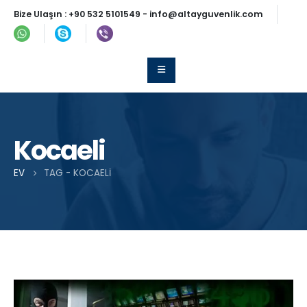
Bize Ulaşın :
+90 532 5101549
-
info@altayguvenlik.com
Kocaeli
EV
TAG -
KOCAELI
Post Archive