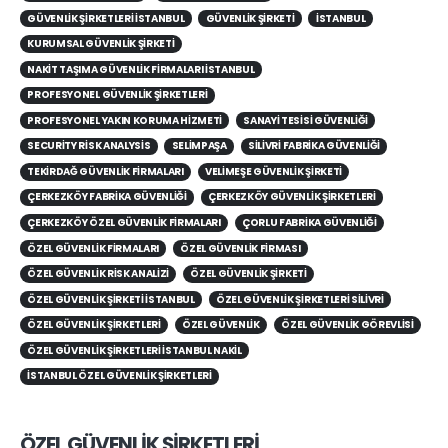
GÜVENLIK ŞIRKETLERI İSTANBUL
GÜVENLIK ŞIRKETI
ISTANBUL
KURUMSAL GÜVENLIK ŞIRKETI
NAKIT TAŞIMA GÜVENLIK FIRMALARI İSTANBUL
PROFESYONEL GÜVENLIK ŞIRKETLERI
PROFESYONEL YAKIN KORUMA HIZMETI
SANAYI TESISI GÜVENLIĞI
SECURITY RISK ANALYSIS
SELIMPAŞA
SILIVRI FABRIKA GÜVENLIĞI
TEKIRDAĞ GÜVENLIK FIRMALARI
VELIMEŞE GÜVENLIK ŞIRKETI
ÇERKEZKÖY FABRIKA GÜVENLIĞI
ÇERKEZKÖY GÜVENLIK ŞIRKETLERI
ÇERKEZKÖY ÖZEL GÜVENLIK FIRMALARI
ÇORLU FABRIKA GÜVENLIĞI
ÖZEL GÜVENLIK FIRMALARI
ÖZEL GÜVENLIK FIRMASI
ÖZEL GÜVENLIK RISK ANALIZI
ÖZEL GÜVENLIK ŞIRKETI
ÖZEL GÜVENLIK ŞIRKETI İSTANBUL
ÖZEL GÜVENLIK ŞIRKETLERI SILIVRI
ÖZEL GÜVENLIK ŞIRKETLERI
ÖZEL GÜVENLIK
ÖZEL GÜVENLIK GÖREVLISI
ÖZEL GÜVENLIK ŞIRKETLERI İSTANBUL NAKIL
İSTANBUL ÖZEL GÜVENLIK ŞIRKETLERI
ÖZEL GÜVENLİK ŞİRKETLERİ