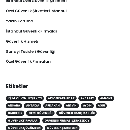
İstanbul Özel Güvenlik Şirketleri
Özel Güvenlik Şirketleri İstanbul
Yakın Koruma
İstanbul Güvenlik Firmaları
Güvenlik Hizmeti
Sanayi Tesisleri Güvenliği
Özel Güvenlik Firmaları
Etiketler
7/24 GÜVENLIK ŞIRKETI
AFYONKARAHISAR
AKSARAY
AMASYA
ANKARA
ANTALYA
ARDAHAN
ARTVIN
AYDIN
AĞRI
BALIKESIR
GEMI GÜVENLIĞI
GÜVENLIK DANIŞMANLIĞI
GÜVENLIK FIRMALARI
GÜVENLIK FIRMASI ÇERKEZKÖY
GÜVENLIK ÇÖZÜMLERI
GÜVENLIK ŞIRKETLERI