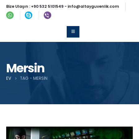
Bize Ulaşın :
+90 532 5101549
-
info@altayguvenlik.com
Mersin
EV
TAG -
MERSIN
Post Archive