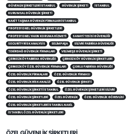
GÜVENLIK ŞIRKETLERI İSTANBUL
GÜVENLIK ŞIRKETI
ISTANBUL
KURUMSAL GÜVENLIK ŞIRKETI
NAKIT TAŞIMA GÜVENLIK FIRMALARI İSTANBUL
PROFESYONEL GÜVENLIK ŞIRKETLERI
PROFESYONEL YAKIN KORUMA HIZMETI
SANAYI TESISI GÜVENLIĞI
SECURITY RISK ANALYSIS
SELIMPAŞA
SILIVRI FABRIKA GÜVENLIĞI
TEKIRDAĞ GÜVENLIK FIRMALARI
VELIMEŞE GÜVENLIK ŞIRKETI
ÇERKEZKÖY FABRIKA GÜVENLIĞI
ÇERKEZKÖY GÜVENLIK ŞIRKETLERI
ÇERKEZKÖY ÖZEL GÜVENLIK FIRMALARI
ÇORLU FABRIKA GÜVENLIĞI
ÖZEL GÜVENLIK FIRMALARI
ÖZEL GÜVENLIK FIRMASI
ÖZEL GÜVENLIK RISK ANALIZI
ÖZEL GÜVENLIK ŞIRKETI
ÖZEL GÜVENLIK ŞIRKETI İSTANBUL
ÖZEL GÜVENLIK ŞIRKETLERI SILIVRI
ÖZEL GÜVENLIK ŞIRKETLERI
ÖZEL GÜVENLIK
ÖZEL GÜVENLIK GÖREVLISI
ÖZEL GÜVENLIK ŞIRKETLERI İSTANBUL NAKIL
İSTANBUL ÖZEL GÜVENLIK ŞIRKETLERI
ÖZEL GÜVENLİK ŞİRKETLERİ