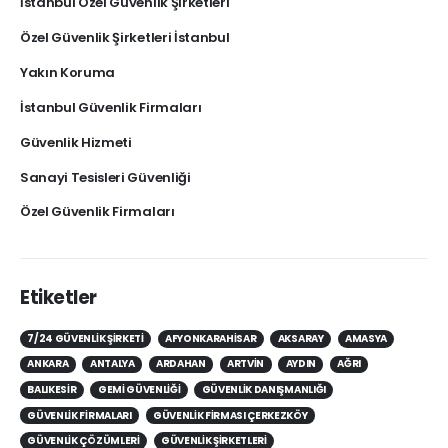
İstanbul Özel Güvenlik Şirketleri
Özel Güvenlik Şirketleri İstanbul
Yakın Koruma
İstanbul Güvenlik Firmaları
Güvenlik Hizmeti
Sanayi Tesisleri Güvenliği
Özel Güvenlik Firmaları
Etiketler
7/24 GÜVENLIK ŞIRKETI
AFYONKARAHISAR
AKSARAY
AMASYA
ANKARA
ANTALYA
ARDAHAN
ARTVIN
AYDIN
AĞRI
BALIKESIR
GEMI GÜVENLIĞI
GÜVENLIK DANIŞMANLIĞI
GÜVENLIK FIRMALARI
GÜVENLIK FIRMASI ÇERKEZKÖY
GÜVENLIK ÇÖZÜMLERI
GÜVENLIK ŞIRKETLERI